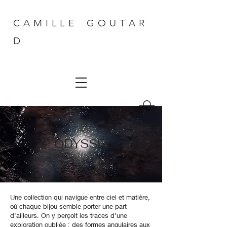
C A M I L L E G O U T A R
D
ODYSSÉE
Une collection qui navigue entre ciel et matière,
où chaque bijou semble porter une part
d’ailleurs. On y perçoit les traces d’une
exploration oubliée : des formes angulaires aux