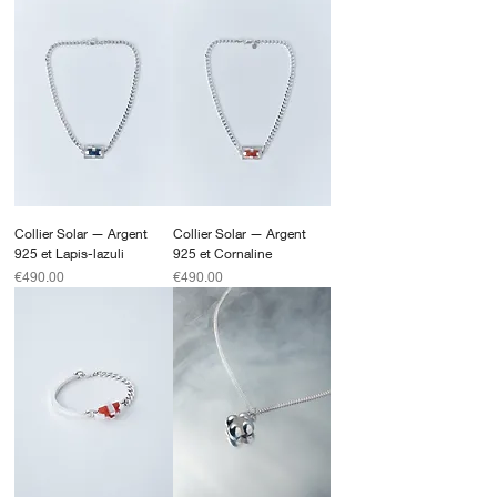
Collier Solar — Argent
Collier Solar — Argent
925 et Lapis-lazuli
925 et Cornaline
Price
Price
€490.00
€490.00