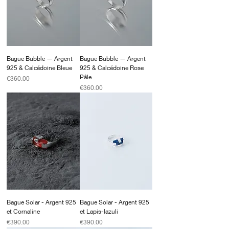
Bague Bubble — Argent
Bague Bubble — Argent
925 & Calcédoine Bleue
925 & Calcédoine Rose
Pâle
Price
€360.00
Price
€360.00
Bague Solar - Argent 925
Bague Solar - Argent 925
et Cornaline
et Lapis-lazuli
Price
Price
€390.00
€390.00