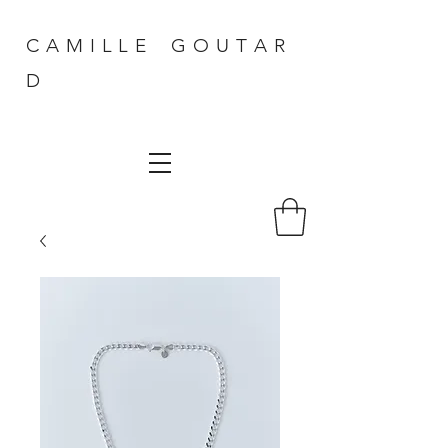
C A M I L L E G O U T A R
D