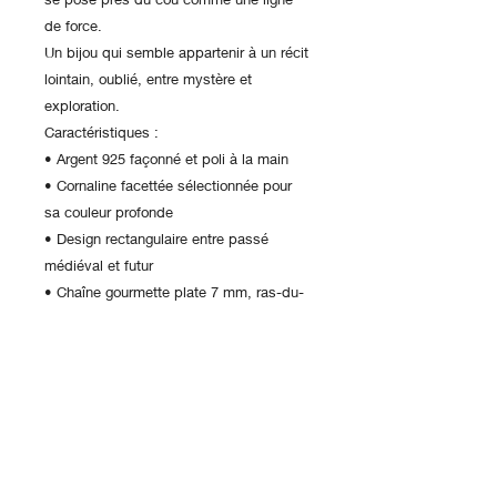
de force.
Un bijou qui semble appartenir à un récit
lointain, oublié, entre mystère et
exploration.
Caractéristiques :
• Argent 925 façonné et poli à la main
• Cornaline facettée sélectionnée pour
sa couleur profonde
• Design rectangulaire entre passé
médiéval et futur
• Chaîne gourmette plate 7 mm, ras-du-
cou
• Pièce statement, puissante, unisexe
Quantité limitée. Si hors stock, fabriqué
sur commande sous 6 semaines.