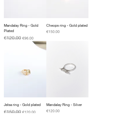
Mandalay Ring - Gold
Cheops ring - Gold plated
Plated
Price
€150.00
Regular Price
Sale Price
€120.00
€96.00
Jelsa ring - Gold plated
Mandalay Ring - Silver
Regular Price
Sale Price
Price
€150.00
€120.00
€120.00