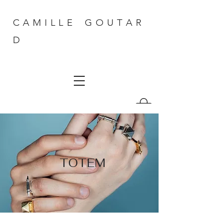
C A M I L L E G O U T A R
D
TOTEM