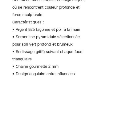
où se rencontrent couleur profonde et
force sculpturale.
Caractéristiques :
• Argent 925 façonné et poli à la main
• Serpentine pyramidale sélectionnée
pour son vert profond et brumeux
• Sertissage griffé suivant chaque face
triangulaire
• Chaîne gourmette 2 mm
• Design angulaire entre influences
médiévales et futurisme minéral
• Pièce statement, unisexe, à la
présence affirmée
Sur commande : 3-4 semaines