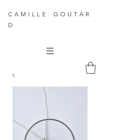
C A M I L L E G O U T A R
D