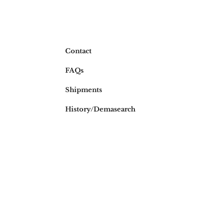
Contact
FAQs
Shipments
History/Dema
search