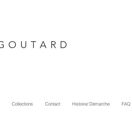
G O U T A R D
Collections
Contact
Histoire/ Démarche
FAQ