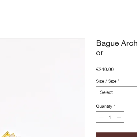
Bague Archi
or
Price
€240.00
Size / Size
*
Select
Quantity
*