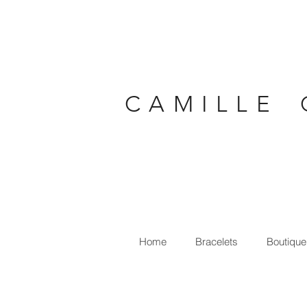
C A M I L L E 
Home
Bracelets
Boutique