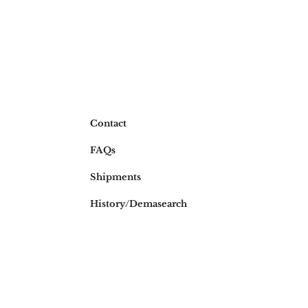
Contact
FAQs
Shipments
History/Dema
search