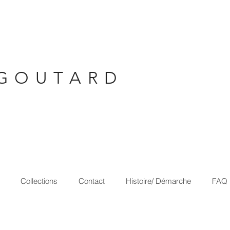
G O U T A R D
Collections
Contact
Histoire/ Démarche
FAQ