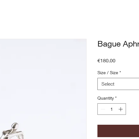
Bague Aphr
Price
€180.00
Size / Size
*
Select
Quantity
*