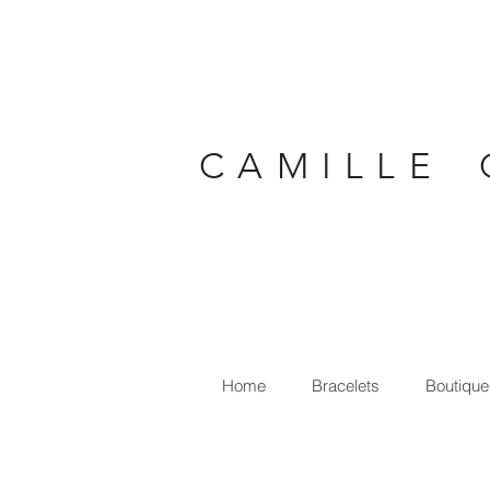
C A M I L L E 
Home
Bracelets
Boutique