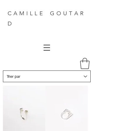
C A M I L L E G O U T A R
D