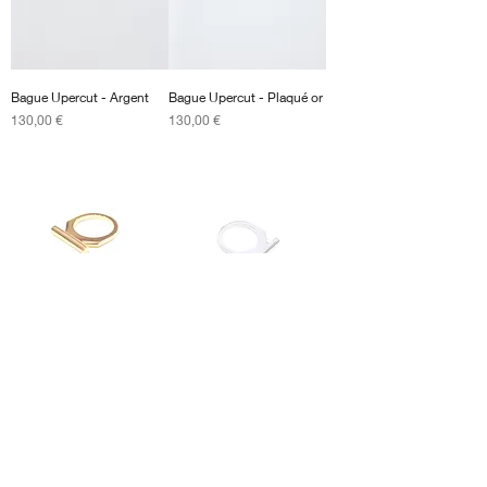
Bague Upercut - Argent
Bague Upercut - Plaqué or
Prix
Prix
130,00 €
130,00 €
Bague Barre plaquée or
Bague Barre - Argent
Prix
Prix
120,00 €
120,00 €