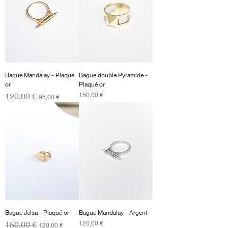
Bague Mandalay - Plaqué
Bague double Pyramide -
or
Plaqué or
Prix original
Prix promotionnel
Prix
120,00 €
150,00 €
96,00 €
Bague Jelsa - Plaqué or
Bague Mandalay - Argent
Prix original
Prix promotionnel
Prix
150,00 €
120,00 €
120,00 €