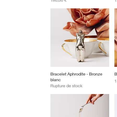
Aperçu rapide
Bracelet Aphrodite - Bronze
B
blanc
P
1
Rupture de stock