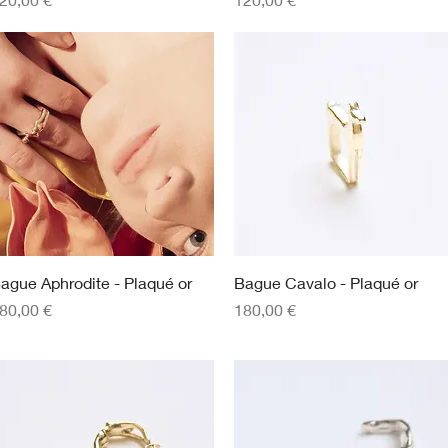
Aperçu rapide
Aperçu rapide
ague Aphrodite - Plaqué or
Bague Cavalo - Plaqué or
rix
Prix
80,00 €
180,00 €