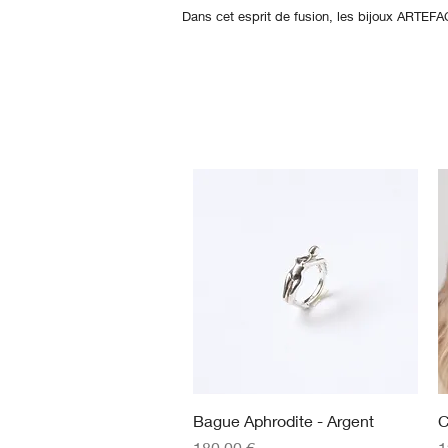
Dans cet esprit de fusion, les bijoux ARTEFA
Aperçu rapide
Bague Aphrodite - Argent
C
Prix
P
180,00 €
1