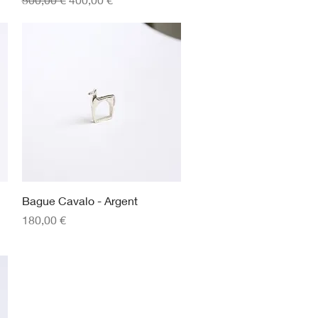
Aperçu rapide
Bague Cavalo - Argent
Prix
180,00 €