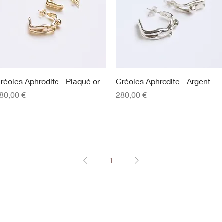
Aperçu rapide
Aperçu rapide
réoles Aphrodite - Plaqué or
Créoles Aphrodite - Argent
rix
Prix
80,00 €
280,00 €
1