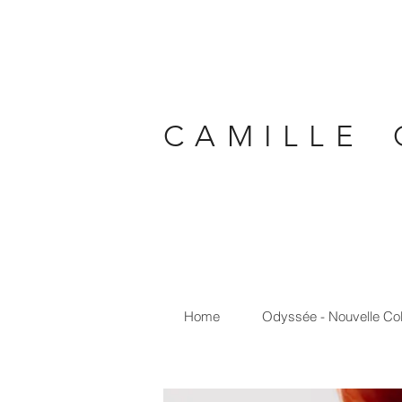
C A M I L L E 
Home
Odyssée - Nouvelle Col