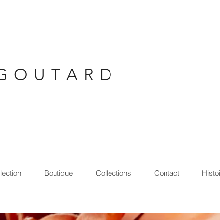
G O U T A R D
lection
Boutique
Collections
Contact
Histo