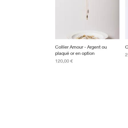
Aperçu rapide
Collier Amour - Argent ou
C
plaqué or en option
P
2
Prix
120,00 €