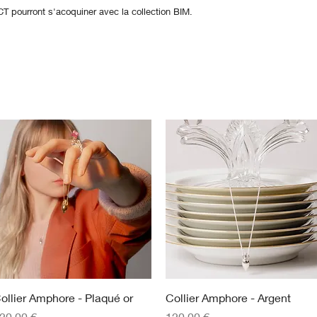
CT pourront s'acoquiner avec la collection BIM.
Aperçu rapide
Aperçu rapide
ollier Amphore - Plaqué or
Collier Amphore - Argent
rix
Prix
20,00 €
120,00 €