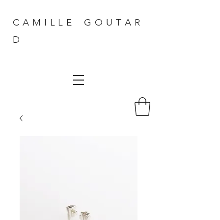
C A M I L L E G O U T A R
D