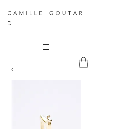
C A M I L L E G O U T A R
D