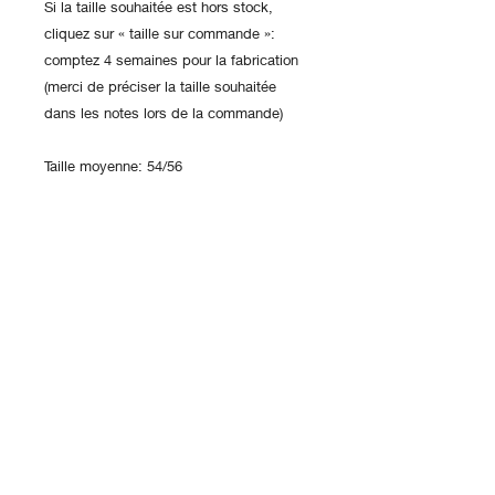
Si la taille souhaitée est hors stock,
cliquez sur « taille sur commande »:
comptez 4 semaines pour la fabrication
(merci de préciser la taille souhaitée
dans les notes lors de la commande)
Taille moyenne: 54/56
Grande taille: 58/60
Petite taille: 50/52
Contact
FAQ
Envois
Histoire/Déma
rche