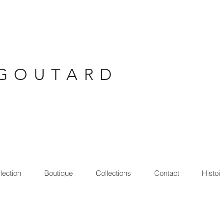
G O U T A R D
lection
Boutique
Collections
Contact
Histo