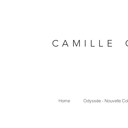
C A M I L L E 
Home
Odyssée - Nouvelle Col