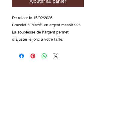
Ajouter au panier
De retour le 15/02/2026.
Bracelet "Enlacé" en argent massif 925
La souplesse de l’argent permet
d’ajuster le jonc à votre taille.
Contact
FAQ
Envois
Histoire/Déma
rche