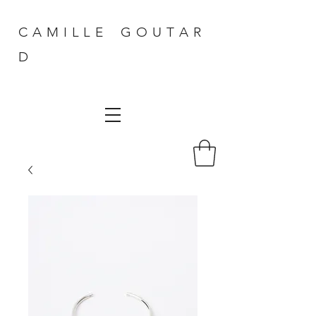
C A M I L L E G O U T A R
D