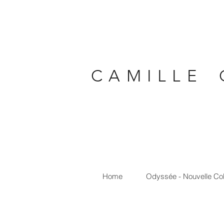
C A M I L L E 
Home
Odyssée - Nouvelle Col