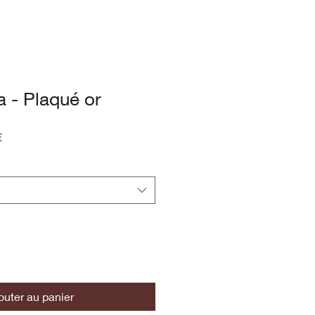
 - Plaqué or
Prix
€
promotionnel
outer au panier