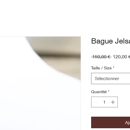
Bague Jelsa
Prix
 150,00 € 
120,00 
original
Taille / Size
*
Sélectionner
Quantité
*
Aj