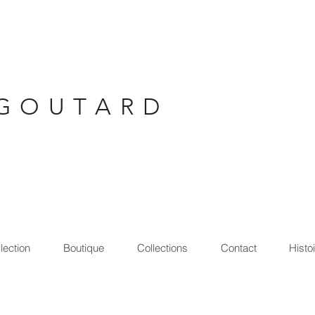
G O U T A R D
lection
Boutique
Collections
Contact
Histo